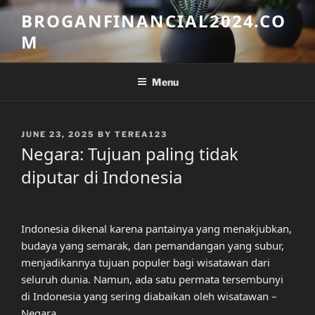
Skip
BROGANFINANCIAL2024.CO
to
M
content
Menu
POSTED
JUNE 23, 2025
BY
TEREA123
ON
Negara: Tujuan paling tidak
diputar di Indonesia
Indonesia dikenal karena pantainya yang menakjubkan,
budaya yang semarak, dan pemandangan yang subur,
menjadikannya tujuan populer bagi wisatawan dari
seluruh dunia. Namun, ada satu permata tersembunyi
di Indonesia yang sering diabaikan oleh wisatawan –
Negara.