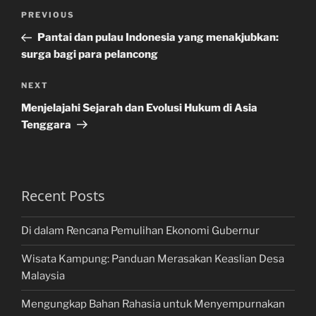
Post
Previous
PREVIOUS
navigation
Post
Pantai dan pulau Indonesia yang menakjubkan:
surga bagi para pelancong
Next
NEXT
Post
Menjelajahi Sejarah dan Evolusi Hukum di Asia
Tenggara
Recent Posts
Di dalam Rencana Pemulihan Ekonomi Gubernur
Wisata Kampung: Panduan Merasakan Keaslian Desa
Malaysia
Mengungkap Bahan Rahasia untuk Menyempurnakan