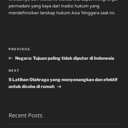
permadani yang kaya dari tradisi hukum yang
mendefinisikan lanskap hukum Asia Tenggara saat ini.
Post
Previous
PREVIOUS
navigation
Post
Negara: Tujuan paling tidak diputar di Indonesia
Next
NEXT
Post
5 Latihan Olahraga yang menyenangkan dan efektif
untuk dicoba di rumah
Recent Posts