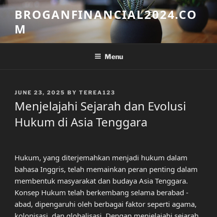
Skip
BROGANFINANCIAL2024.CO
to
M
content
Menu
POSTED
JUNE 23, 2025
BY
TEREA123
ON
Menjelajahi Sejarah dan Evolusi
Hukum di Asia Tenggara
Hukum, yang diterjemahkan menjadi hukum dalam
bahasa Inggris, telah memainkan peran penting dalam
membentuk masyarakat dan budaya Asia Tenggara.
Konsep Hukum telah berkembang selama berabad -
abad, dipengaruhi oleh berbagai faktor seperti agama,
kolonisasi, dan globalisasi. Dengan menjelajahi sejarah