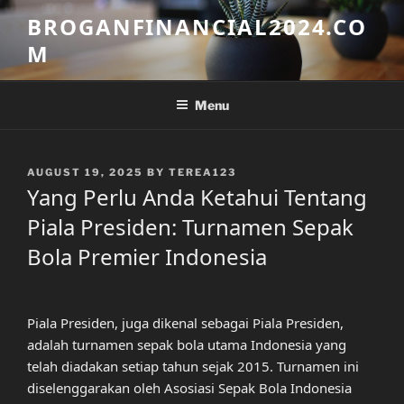
Skip
BROGANFINANCIAL2024.CO
to
M
content
Menu
POSTED
AUGUST 19, 2025
BY
TEREA123
ON
Yang Perlu Anda Ketahui Tentang
Piala Presiden: Turnamen Sepak
Bola Premier Indonesia
Piala Presiden, juga dikenal sebagai Piala Presiden,
adalah turnamen sepak bola utama Indonesia yang
telah diadakan setiap tahun sejak 2015. Turnamen ini
diselenggarakan oleh Asosiasi Sepak Bola Indonesia