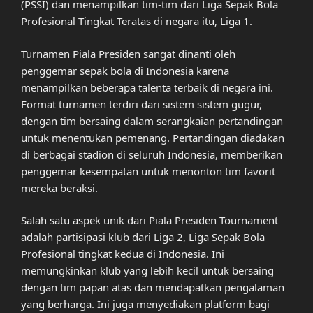
(PSSI) dan menampilkan tim-tim dari Liga Sepak Bola
Profesional Tingkat Teratas di negara itu, Liga 1.
Turnamen Piala Presiden sangat dinanti oleh
penggemar sepak bola di Indonesia karena
menampilkan beberapa talenta terbaik di negara ini.
Format turnamen terdiri dari sistem sistem gugur,
dengan tim bersaing dalam serangkaian pertandingan
untuk menentukan pemenang. Pertandingan diadakan
di berbagai stadion di seluruh Indonesia, memberikan
penggemar kesempatan untuk menonton tim favorit
mereka beraksi.
Salah satu aspek unik dari Piala Presiden Tournament
adalah partisipasi klub dari Liga 2, Liga Sepak Bola
Profesional tingkat kedua di Indonesia. Ini
memungkinkan klub yang lebih kecil untuk bersaing
dengan tim papan atas dan mendapatkan pengalaman
yang berharga. Ini juga menyediakan platform bagi