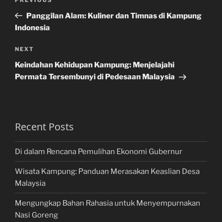
Previous
navigation
Post
Panggilan Alam: Kuliner dan Timnas di Kampung
Indonesia
Next
NEXT
Post
Keindahan Kehidupan Kampung: Menjelajahi
Permata Tersembunyi di Pedesaan Malaysia
Recent Posts
Di dalam Rencana Pemulihan Ekonomi Gubernur
Wisata Kampung: Panduan Merasakan Keaslian Desa
Malaysia
Mengungkap Bahan Rahasia untuk Menyempurnakan
Nasi Goreng