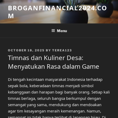
Skip
BROGANFINANCIAL2024.CO
to
M
content
Menu
POSTED
OCTOBER 18, 2025
BY
TEREA123
ON
Timnas dan Kuliner Desa:
Menyatukan Rasa dalam Game
Di tengah kecintaan masyarakat Indonesia terhadap
sepak bola, keberadaan timnas menjadi simbol
kebanggaan dan harapan bagi banyak orang. Setiap kali
timnas berlaga, seluruh bangsa berkumpul dengan
semangat yang sama, mendukung dan mendoakan
agar tim kesayangan meraih kemenangan. Namun,
semangat ini tidak hanya terlihat di lapangan hijau. Di