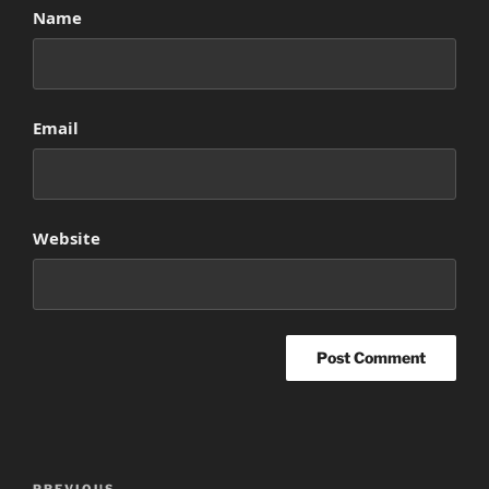
Name
Email
Website
Post
PREVIOUS