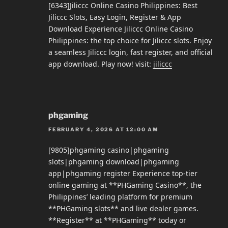
[6343]Jiliccc Online Casino Philippines: Best
Jiliccc Slots, Easy Login, Register & App
Download Experience Jiliccc Online Casino
Philippines: the top choice for Jiliccc slots. Enjoy
a seamless Jiliccc login, fast register, and official
app download. Play now! visit:
jiliccc
phgaming
FEBRUARY 4, 2026 AT 12:00 AM
[9805]phgaming casino|phgaming
slots|phgaming download|phgaming
app|phgaming register Experience top-tier
online gaming at **PHGaming Casino**, the
Philippines’ leading platform for premium
**PHGaming slots** and live dealer games.
**Register** at **PHGaming** today or