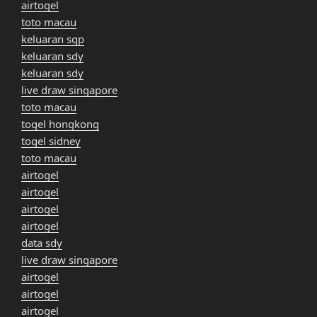
airtogel
toto macau
keluaran sgp
keluaran sdy
keluaran sdy
live draw singapore
toto macau
togel hongkong
togel sidney
toto macau
airtogel
airtogel
airtogel
airtogel
data sdy
live draw singapore
airtogel
airtogel
airtogel