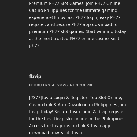
Premium PH77 Slot Games. Join PH77 Online
Casino Philippines for the ultimate gaming
experience! Enjoy fast PH77 login, easy PH77
register, and secure PH77 app download for
premium PH77 slot games. Start winning today
at the most trusted PH77 online casino. visit:
ph77
fbvip
FEBRUARY 4, 2026 AT 9:30 PM
[2377]fbvip Login & Register: Top Slot Online,
Casino Link & App Download in Philippines Join
fbvip today! Secure fbvip login & fbvip register
for the best fbvip slot online in the Philippines.
Access the fbvip casino link & fbvip app
download now. visit:
fbvip