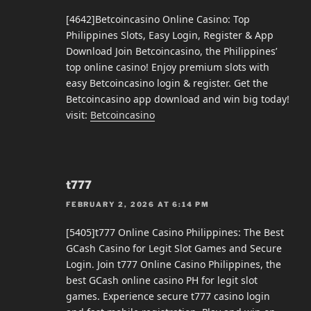
[4642]Betcoincasino Online Casino: Top
Philippines Slots, Easy Login, Register & App
Download Join Betcoincasino, the Philippines’
top online casino! Enjoy premium slots with
easy Betcoincasino login & register. Get the
Betcoincasino app download and win big today!
visit:
Betcoincasino
t777
FEBRUARY 2, 2026 AT 6:14 PM
[5405]t777 Online Casino Philippines: The Best
GCash Casino for Legit Slot Games and Secure
Login. Join t777 Online Casino Philippines, the
best GCash online casino PH for legit slot
games. Experience secure t777 casino login