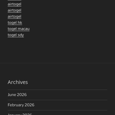
airtogel
airtogel
airtogel
togel hk
togel macau
togel sdy
Archives
June 2026
February 2026