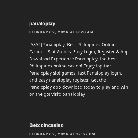
panaloplay
FEBRUARY 2, 2026 AT 8:20 AM
[5852]Panaloplay: Best Philippines Online
Casino – Slot Games, Easy Login, Register & App
Download Experience Panaloplay, the best
Philippines online casino! Enjoy top-tier
Panaloplay slot games, fast Panaloplay login,
and easy Panaloplay register. Get the
Panaloplay app download today to play and win
on the go! visit:
panaloplay
Betcoincasino
FEBRUARY 2, 2026 AT 12:57 PM