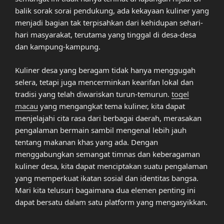
balik sorak sorai pendukung, ada kekayaan kuliner yang
menjadi bagian tak terpisahkan dari kehidupan sehari-
hari masyarakat, terutama yang tinggal di desa-desa
dan kampung-kampung.
Kuliner desa yang beragam tidak hanya menggugah
selera, tetapi juga mencerminkan kearifan lokal dan
tradisi yang telah diwariskan turun-temurun.
togel
macau
yang mengangkat tema kuliner, kita dapat
menjelajahi cita rasa dari berbagai daerah, merasakan
pengalaman bermain sambil mengenal lebih jauh
tentang makanan khas yang ada. Dengan
menggabungkan semangat timnas dan keberagaman
kuliner desa, kita dapat menciptakan suatu pengalaman
yang memperkuat ikatan sosial dan identitas bangsa.
Mari kita telusuri bagaimana dua elemen penting ini
dapat bersatu dalam satu platform yang mengasyikkan.