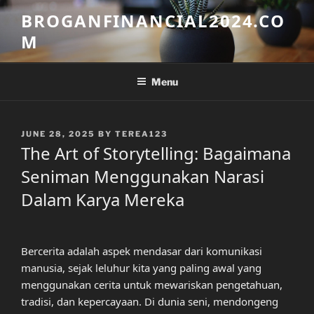
Skip
BROGANFINANCIAL2024.CO
to
M
content
Menu
POSTED
JUNE 28, 2025
BY
TEREA123
ON
The Art of Storytelling: Bagaimana
Seniman Menggunakan Narasi
Dalam Karya Mereka
Bercerita adalah aspek mendasar dari komunikasi
manusia, sejak leluhur kita yang paling awal yang
menggunakan cerita untuk mewariskan pengetahuan,
tradisi, dan kepercayaan. Di dunia seni, mendongeng