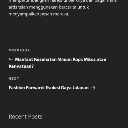
mempertimbangkan narasi di baliknya dan bagaimana
artis telah menggunakan bercerita untuk
menyampaikan pesan mereka.
Post
Previous
PREVIOUS
navigation
Post
Manfaat Kesehatan Minum Kopi: Mitos atau
Kenyataan?
Next
NEXT
Post
Fashion Forward: Evolusi Gaya Jalanan
Recent Posts