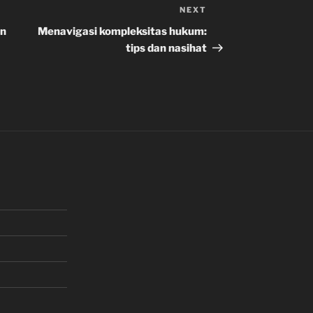
NEXT
Next
Post
an
Menavigasi kompleksitas hukum:
tips dan nasihat