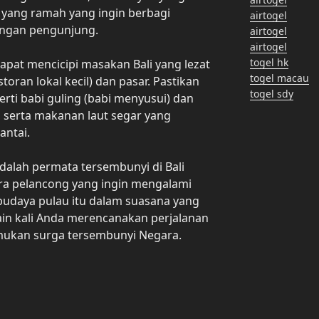
l yang ramah yang ingin berbagi
airtogel
engan pengunjung.
airtogel
airtogel
togel hk
apat mencicipi masakan Bali yang lezat
togel macau
storan lokal kecil) dan pasar. Pastikan
togel sdy
ti babi guling (babi menyusui) dan
 serta makanan laut segar yang
antai.
dalah permata tersembunyi di Bali
ara pelancong yang ingin mengalami
budaya pulau itu dalam suasana yang
 lain kali Anda merencanakan perjalanan
emukan surga tersembunyi Negara.