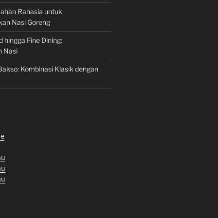
ahan Rahasia untuk
an Nasi Goreng
d hingga Fine Dining:
 Nasi
Bakso: Kombinasi Klasik dengan
re
au
au
au