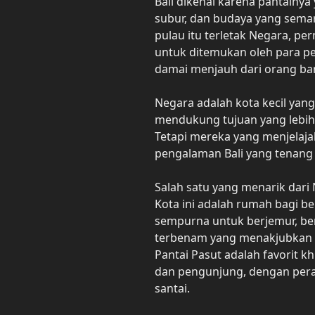
Bali dikenal karena pantainy
subur, dan budaya yang semar
pulau itu terletak Negara, 
untuk ditemukan oleh para p
damai menjauh dari orang ba
Negara adalah kota kecil yan
mendukung tujuan yang lebih
Tetapi mereka yang menjelajah
pengalaman Bali yang tenang 
Salah satu yang menarik dari
Kota ini adalah rumah bagi b
sempurna untuk berjemur, be
terbenam yang menakjubkan y
Pantai Pasut adalah favorit 
dan pengunjung, dengan pera
santai.