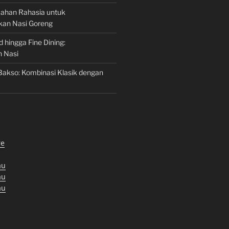
ahan Rahasia untuk
an Nasi Goreng
d hingga Fine Dining:
 Nasi
Bakso: Kombinasi Klasik dengan
re
au
au
au