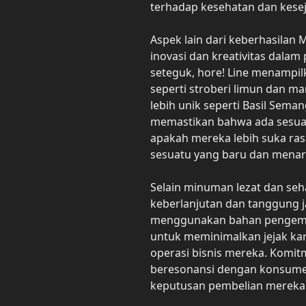
terhadap kesehatan dan kese
Aspek lain dari keberhasilan
inovasi dan kreativitas dala
seteguk, hore! Line menampilk
seperti stroberi limun dan m
lebih unik seperti Basil Seman
memastikan bahwa ada sesuat
apakah mereka lebih suka ras
sesuatu yang baru dan menar
Selain minuman lezat dan seh
keberlanjutan dan tanggung 
menggunakan bahan pengema
untuk meminimalkan jejak k
operasi bisnis mereka. Komitm
beresonansi dengan konsume
keputusan pembelian mereka d