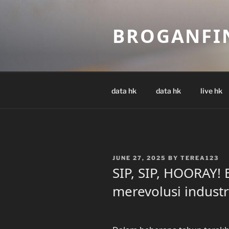
Skip
to
BROGANFI
content
data hk
data hk
live hk
POSTED
JUNE 27, 2025
BY
TEREA123
ON
SIP, SIP, HOORAY
merevolusi indust