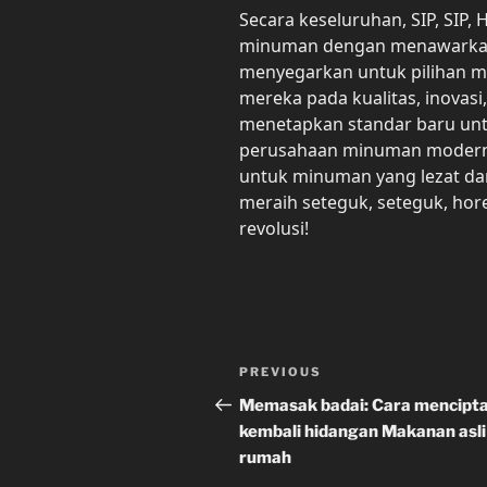
Secara keseluruhan, SIP, SIP,
minuman dengan menawarkan 
menyegarkan untuk pilihan m
mereka pada kualitas, inovas
menetapkan standar baru untu
perusahaan minuman modern. 
untuk minuman yang lezat da
meraih seteguk, seteguk, ho
revolusi!
Post
Previous
PREVIOUS
navigation
Post
Memasak badai: Cara mencipt
kembali hidangan Makanan asli 
rumah