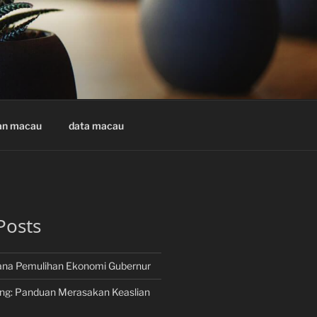
an macau
data macau
Posts
ana Pemulihan Ekonomi Gubernur
g: Panduan Merasakan Keaslian