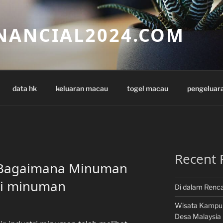
NANCIAL2024.COM
data hk
keluaran macau
togel macau
pengeluar
Recent 
! Bagaimana Minuman
ri minuman
Di dalam Renc
Wisata Kampun
Desa Malaysia