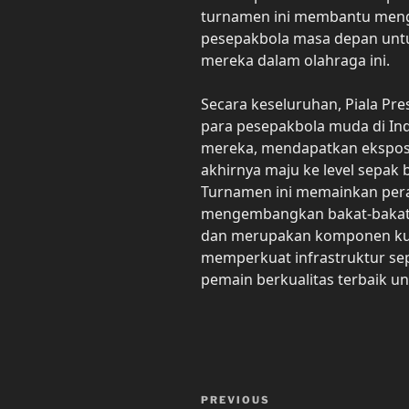
turnamen ini membantu mengi
pesepakbola masa depan untu
mereka dalam olahraga ini.
Secara keseluruhan, Piala Pre
para pesepakbola muda di In
mereka, mendapatkan ekspos
akhirnya maju ke level sepak b
Turnamen ini memainkan per
mengembangkan bakat-bakat 
dan merupakan komponen kun
memperkuat infrastruktur se
pemain berkualitas terbaik u
Post
Previous
PREVIOUS