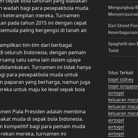
en sepak bola tahunan yang diadakan
Mengungkap B
n wadah bagi para pesepakbola muda
Menyempurnak
n keterampilan mereka. Turnamen
kan pada tahun 2015 ini dengan cepat
Dari Street Foo
pemuda paling bergengsi di tanah air.
Keserbagunaan
Spaghetti dan 
mpilkan tim-tim dari berbagai
Twist
di seluruh Indonesia, dengan pemain
rsaing satu sama lain dalam upaya
 didambakan. Turnamen ini tidak hanya
Situs Terkait
bagi para pesepakbola muda untuk
togel sidney
 paparan yang berharga, namun juga
togel singapo
ereka untuk maju ke level sepak bola
airtogel
keluaran mac
keluaran mac
namen Piala Presiden adalah membina
keluaran mac
at muda di sepak bola Indonesia.
airtogel
 kompetitif bagi para pemain muda
airtogel
-rekan mereka, turnamen ini
airtogel