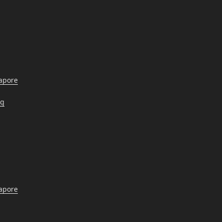
gapore
ng
gapore