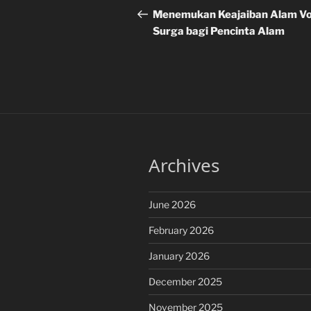
navigation
Post
Menemukan Keajaiban Alam Vol
Surga bagi Pencinta Alam
Archives
June 2026
February 2026
January 2026
December 2025
November 2025