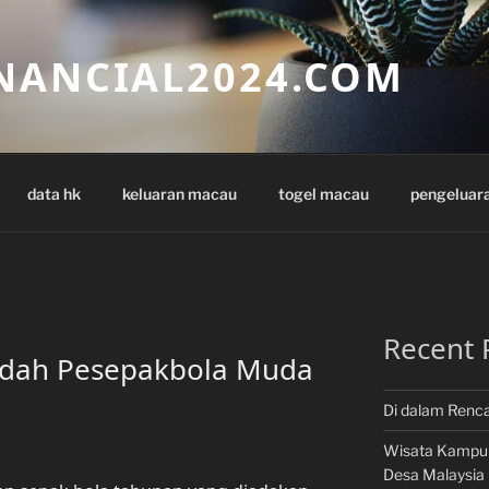
NANCIAL2024.COM
data hk
keluaran macau
togel macau
pengeluar
Recent 
Wadah Pesepakbola Muda
Di dalam Renc
Wisata Kampun
Desa Malaysia