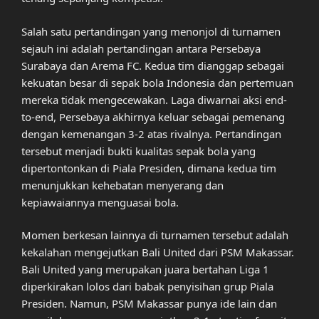
Salah satu pertandingan yang menonjol di turnamen
sejauh ini adalah pertandingan antara Persebaya
Surabaya dan Arema FC. Kedua tim dianggap sebagai
kekuatan besar di sepak bola Indonesia dan pertemuan
mereka tidak mengecewakan. Laga diwarnai aksi end-
to-end, Persebaya akhirnya keluar sebagai pemenang
dengan kemenangan 3-2 atas rivalnya. Pertandingan
tersebut menjadi bukti kualitas sepak bola yang
dipertontonkan di Piala Presiden, dimana kedua tim
menunjukkan kehebatan menyerang dan
kepiawaiannya menguasai bola.
Momen berkesan lainnya di turnamen tersebut adalah
kekalahan mengejutkan Bali United dari PSM Makassar.
Bali United yang merupakan juara bertahan Liga 1
diperkirakan lolos dari babak penyisihan grup Piala
Presiden. Namun, PSM Makassar punya ide lain dan