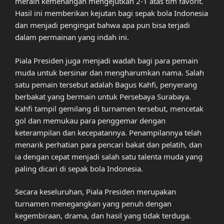
meraih kemenangan mengejutkan 2-1 atas tim favorit.
Hasil ini memberikan kejutan bagi sepak bola Indonesia
dan menjadi pengingat bahwa apa pun bisa terjadi
dalam permainan yang indah ini.
Piala Presiden juga menjadi wadah bagi para pemain
muda untuk bersinar dan mengharumkan nama. Salah
satu pemain tersebut adalah Bagus Kahfi, penyerang
berbakat yang bermain untuk Persebaya Surabaya.
Kahfi tampil gemilang di turnamen tersebut, mencetak
gol dan memukau para penggemar dengan
keterampilan dan kecepatannya. Penampilannya telah
menarik perhatian para pencari bakat dan pelatih, dan
ia dengan cepat menjadi salah satu talenta muda yang
paling dicari di sepak bola Indonesia.
Secara keseluruhan, Piala Presiden merupakan
turnamen menegangkan yang penuh dengan
kegembiraan, drama, dan hasil yang tidak terduga.