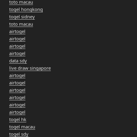
toto macau
togel hongkong
togel sidney
toto macau
airtogel
airtogel
airtogel
airtogel
data sdy
live draw singapore
airtogel
airtogel
airtogel
airtogel
airtogel
airtogel
togel hk
togel macau
togel sdy