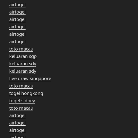
airtogel
airtogel
airtogel
airtogel
airtogel
airtogel
toto macau
keluaran sgp
keluaran sdy
keluaran sdy
live draw singapore
toto macau
togel hongkong
togel sidney
toto macau
airtogel
airtogel
airtogel
airtogel