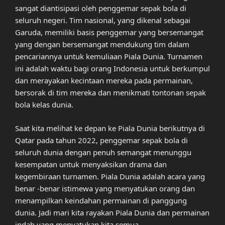
sangat diantisipasi oleh penggemar sepak bola di
seluruh negeri. Tim nasional, yang dikenal sebagai
Garuda, memiliki basis penggemar yang bersemangat
yang dengan bersemangat mendukung tim dalam
pencariannya untuk kemuliaan Piala Dunia. Turnamen
ini adalah waktu bagi orang Indonesia untuk berkumpul
dan merayakan kecintaan mereka pada permainan,
bersorak di tim mereka dan menikmati tontonan sepak
bola kelas dunia.
Saat kita melihat ke depan ke Piala Dunia berikutnya di
Qatar pada tahun 2022, penggemar sepak bola di
seluruh dunia dengan penuh semangat menunggu
kesempatan untuk menyaksikan drama dan
kegembiraan turnamen. Piala Dunia adalah acara yang
benar -benar istimewa yang menyatukan orang dan
menampilkan keindahan permainan di panggung
dunia. Jadi mari kita rayakan Piala Dunia dan permainan
indah yang menyatukan kita semua.