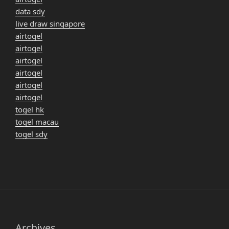
data sdy
live draw singapore
airtogel
airtogel
airtogel
airtogel
airtogel
airtogel
togel hk
togel macau
togel sdy
Archives