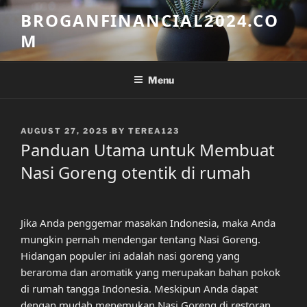
Skip
BROGANFINANCIAL2024.CO
to
M
content
Menu
POSTED
AUGUST 27, 2025
BY
TEREA123
ON
Panduan Utama untuk Membuat
Nasi Goreng otentik di rumah
Jika Anda penggemar masakan Indonesia, maka Anda
mungkin pernah mendengar tentang Nasi Goreng.
Hidangan populer ini adalah nasi goreng yang
beraroma dan aromatik yang merupakan bahan pokok
di rumah tangga Indonesia. Meskipun Anda dapat
dengan mudah menemukan Nasi Goreng di restoran