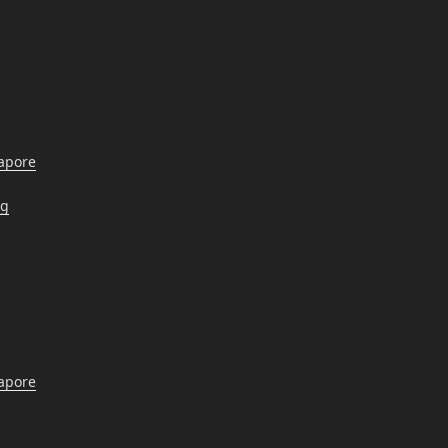
gapore
ng
gapore