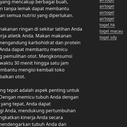
yang mencakup berbagai buah,
airtogel
otein tanpa lemak dapat membantu
airtogel
 semua nutrisi yang diperlukan.
airtogel
togel hk
kanan ringan di sekitar latihan Anda
togel macau
rja atletik Anda. Makan makanan
togel sdy
mengandung karbohidrat dan protein
n Anda dapat membantu memicu
ng pemulihan otot. Mengkonsumsi
waktu 30 menit hingga satu jam
embantu mengisi kembali toko
aikan otot.
ang tepat adalah aspek penting untuk
k. Dengan memicu tubuh Anda dengan
 yang tepat, Anda dapat
rgi Anda, mendukung pertumbuhan
ngkatkan kinerja Anda secara
 mendengarkan tubuh Anda dan