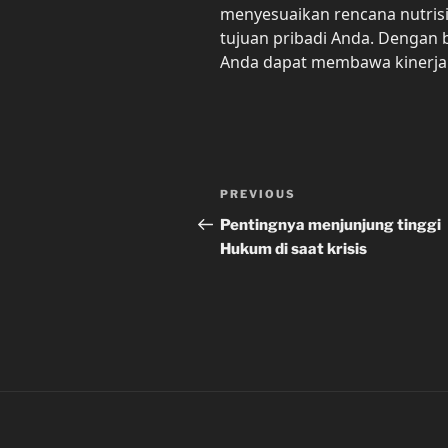
menyesuaikan rencana nutris
tujuan pribadi Anda. Dengan b
Anda dapat membawa kinerja a
Post
Previous
PREVIOUS
navigation
Post
Pentingnya menjunjung tinggi
Hukum di saat krisis