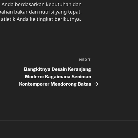
i Anda berdasarkan kebutuhan dan
ahan bakar dan nutrisi yang tepat,
tletik Anda ke tingkat berikutnya.
NEXT
Next
Post
Bangkitnya Desain Keranjang
Modern: Bagaimana Seniman
Kontemporer Mendorong Batas