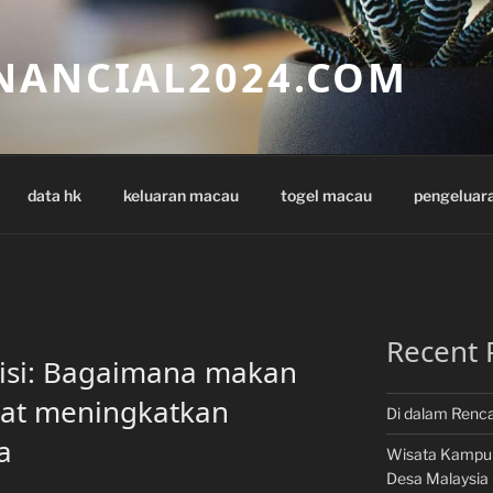
NANCIAL2024.COM
data hk
keluaran macau
togel macau
pengeluar
Recent 
risi: Bagaimana makan
at meningkatkan
Di dalam Renc
a
Wisata Kampun
Desa Malaysia