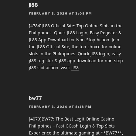
jl88
FEBRUARY 3, 2026 AT 3:08 PM
[4784]JL88 Official Site: Top Online Slots in the
Philippines. Quick JL88 Login, Easy Register &
JL88 App Download for Non-Stop Action. Join
the JL88 Official Site, the top choice for online
slots in the Philippines. Quick jl88 login, easy
jl88 register & jl88 app download for non-stop
jl88 slot action. visit:
jl88
bw77
FEBRUARY 3, 2026 AT 8:18 PM
[4070]BW77: The Best Legit Online Casino
Philippines – Fast GCash Login & Top Slots
Experience the ultimate gaming at **BW77**,