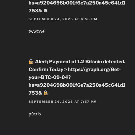
hs=a9204698b001f6e7a250a45c641d1
753& 🛎
SEPTEMBER 24, 2025 AT 6:56 PM
twwzwe
Alert; Payment of 1.2 Bitcoin detected.
Confirm Today > https://graph.org/Get-
your-BTC-09-04?
hs=a9204698b001f6e7a250a45c641d1
753&
SEPTEMBER 26, 2025 AT 7:57 PM
p0crls