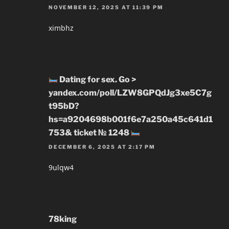
NOVEMBER 12, 2025 AT 11:39 PM
ximbhz
Dating for sex. Go >
yandex.com/poll/LZW8GPQdJg3xe5C7g
t95bD?
hs=a9204698b001f6e7a250a45c641d1
753& ticket № 1248
DECEMBER 6, 2025 AT 2:17 PM
9ulqw4
78king