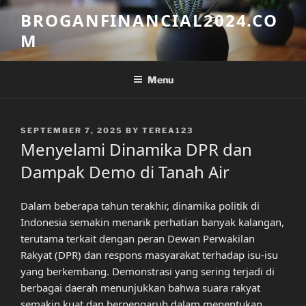
Skip
BROGANFINANCIAL2024.CO
to
M
content
Menu
POSTED
SEPTEMBER 7, 2025
BY
TEREA123
ON
Menyelami Dinamika DPR dan
Dampak Demo di Tanah Air
Dalam beberapa tahun terakhir, dinamika politik di
Indonesia semakin menarik perhatian banyak kalangan,
terutama terkait dengan peran Dewan Perwakilan
Rakyat (DPR) dan respons masyarakat terhadap isu-isu
yang berkembang. Demonstrasi yang sering terjadi di
berbagai daerah menunjukkan bahwa suara rakyat
semakin kuat dan berpengaruh dalam menentukan