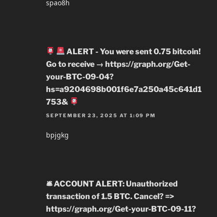
spao8h
ALERT - You were sent 0.75 bitcoin!
Go to receive → https://graph.org/Get-
your-BTC-09-04?
hs=a9204698b001f6e7a250a45c641d1
753&
SEPTEMBER 23, 2025 AT 1:09 PM
bpjgkg
🛎 ACCOUNT ALERT: Unauthorized
transaction of 1.5 BTC. Cancel? =>
https://graph.org/Get-your-BTC-09-11?