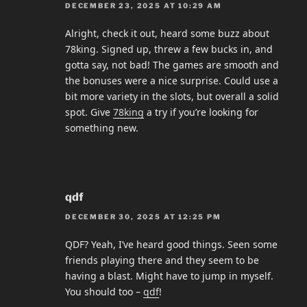
DECEMBER 23, 2025 AT 10:29 AM
Alright, check it out, heard some buzz about
78king. Signed up, threw a few bucks in, and
gotta say, not bad! The games are smooth and
the bonuses were a nice surprise. Could use a
bit more variety in the slots, but overall a solid
spot. Give
78king
a try if you’re looking for
something new.
qdf
DECEMBER 30, 2025 AT 12:25 PM
QDF? Yeah, I’ve heard good things. Seen some
friends playing there and they seem to be
having a blast. Might have to jump in myself.
You should too –
qdf
!