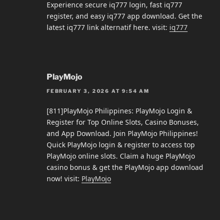
Experience secure iq777 login, fast iq777
register, and easy iq777 app download. Get the
latest iq777 link alternatif here. visit:
iq777
PlayMojo
FEBRUARY 3, 2026 AT 9:54 AM
[811]PlayMojo Philippines: PlayMojo Login &
Register for Top Online Slots, Casino Bonuses,
and App Download. Join PlayMojo Philippines!
Quick PlayMojo login & register to access top
PlayMojo online slots. Claim a huge PlayMojo
casino bonus & get the PlayMojo app download
now! visit:
PlayMojo