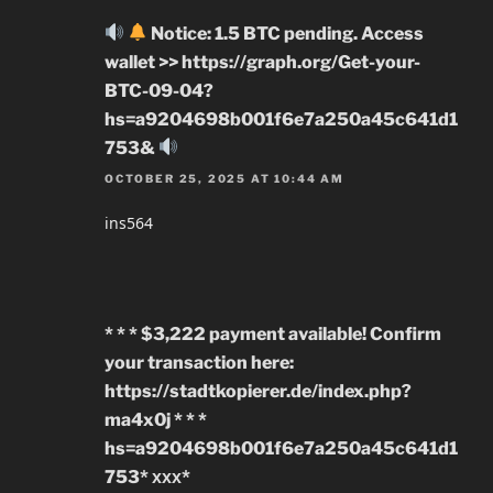
Notice: 1.5 BTC pending. Access
wallet >> https://graph.org/Get-your-
BTC-09-04?
hs=a9204698b001f6e7a250a45c641d1
753&
OCTOBER 25, 2025 AT 10:44 AM
ins564
* * * $3,222 payment available! Confirm
your transaction here:
https://stadtkopierer.de/index.php?
ma4x0j * * *
hs=a9204698b001f6e7a250a45c641d1
753* ххх*