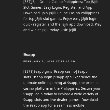
[337]J8jili Online Casino Philippines: Top J8jili
Slot Games, Easy Login, Register, and App
Download. Join J8jili Online Casino Philippines
for top J8jili slot games. Enjoy easy J8jili login,
quick register, and the J8jili app download. Play
and win at J8jili today! visit:
j8jili
9sapp
FEBRUARY 2, 2026 AT 12:12 AM
[8379]9sapp giris|9sapp casino|9sapp
slots|9sapp login|9sapp app Experience the
ultimate online gaming at 9sapp, the premier
casino platform in the Philippines. Secure your
9sapp login today to explore a wide variety of
9sapp slots and live dealer games. Download
the 9sapp app for a seamless mobile