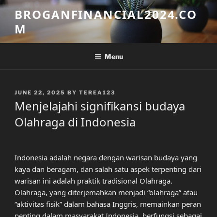
Skip
BROGANFINANCIAL2024.CO
to
M
content
Menu
POSTED
JUNE 22, 2025
BY
TEREA123
ON
Menjelajahi signifikansi budaya
Olahraga di Indonesia
Indonesia adalah negara dengan warisan budaya yang
kaya dan beragam, dan salah satu aspek terpenting dari
warisan ini adalah praktik tradisional Olahraga.
Olahraga, yang diterjemahkan menjadi “olahraga” atau
“aktivitas fisik” dalam bahasa Inggris, memainkan peran
penting dalam masyarakat Indonesia, berfungsi sebagai