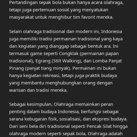
Pertandingan sepak bola bukan hanya acara olahraga,
tetapi juga pertemuan sosial yang menyatukan
masyarakat untuk menghibur tim favorit mereka.
Selain olahraga tradisional dan modern ini, Indonesia
juga memiliki tradisi permainan tradisional yang kaya
dan kegiatan yang dianggap sebagai bentuk ara. Ini
termasuk game seperti Congklak (permainan papan
tradisional), Egrang (Stilt Walking), dan Lomba Panjat
Pinang (panjat tiang minyak). Permainan ini bukan
hanya kegiatan rekreasi, tetapi juga praktik budaya
yang membantu menghubungkan orang dengan
warisan dan tradisi mereka.
Sebagai kesimpulan, Olahraga memainkan peran
penting dalam budaya Indonesia, berfungsi sebagai
sarana kebugaran fisik, sosialisasi, dan ekspresi budaya.
Dari seni bela diri tradisional seperti Pencak Silat hingga
olahraga modern seperti sepak bola, Olahraga adalah