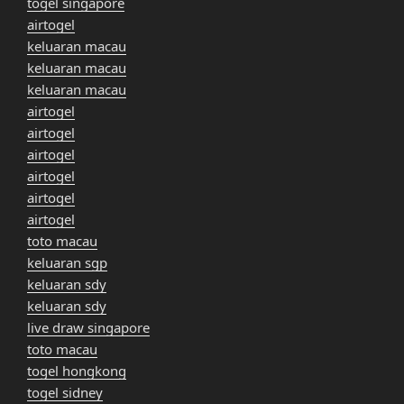
togel singapore
airtogel
keluaran macau
keluaran macau
keluaran macau
airtogel
airtogel
airtogel
airtogel
airtogel
airtogel
toto macau
keluaran sgp
keluaran sdy
keluaran sdy
live draw singapore
toto macau
togel hongkong
togel sidney