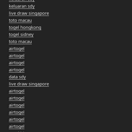
keluaran sdy
live draw singapore
toto macau
togel hongkong
togel sidney
toto macau
airtogel
airtogel
airtogel
airtogel
data sdy
live draw singapore
airtogel
airtogel
airtogel
airtogel
airtogel
airtogel