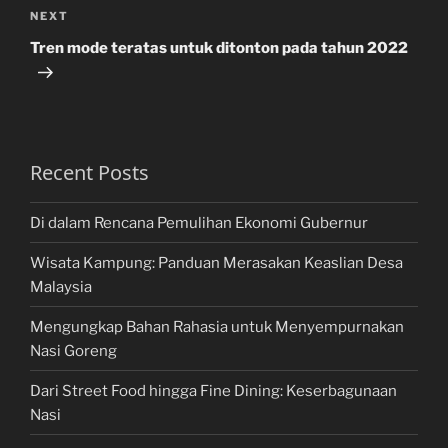
Next
NEXT
Post
Tren mode teratas untuk ditonton pada tahun 2022
Recent Posts
Di dalam Rencana Pemulihan Ekonomi Gubernur
Wisata Kampung: Panduan Merasakan Keaslian Desa
Malaysia
Mengungkap Bahan Rahasia untuk Menyempurnakan
Nasi Goreng
Dari Street Food hingga Fine Dining: Keserbagunaan
Nasi