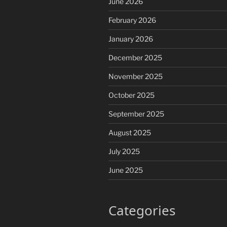
June 2026
February 2026
January 2026
December 2025
November 2025
October 2025
September 2025
August 2025
July 2025
June 2025
Categories