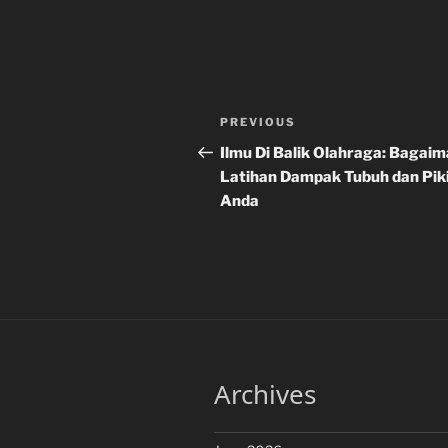
Post
Previous
PREVIOUS
navigation
Post
Ilmu Di Balik Olahraga: Bagai
Latihan Dampak Tubuh dan Pik
Anda
Archives