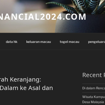
NANCIAL2024.COM
data hk
keluaran macau
togel macau
pengeluar
Recent 
ah Keranjang:
Dalam ke Asal dan
Di dalam Renc
Wisata Kampun
Desa Malaysia