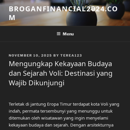
Skip
BROGANFINANCIAL2024.CO
to
M
content
Menu
POSTED
NOVEMBER 10, 2025
BY
TEREA123
ON
Mengungkap Kekayaan Budaya
dan Sejarah Voli: Destinasi yang
Wajib Dikunjungi
Terletak di jantung Eropa Timur terdapat kota Voli yang
indah, permata tersembunyi yang menunggu untuk
ditemukan oleh wisatawan yang ingin menyelami
kekayaan budaya dan sejarah. Dengan arsitekturnya