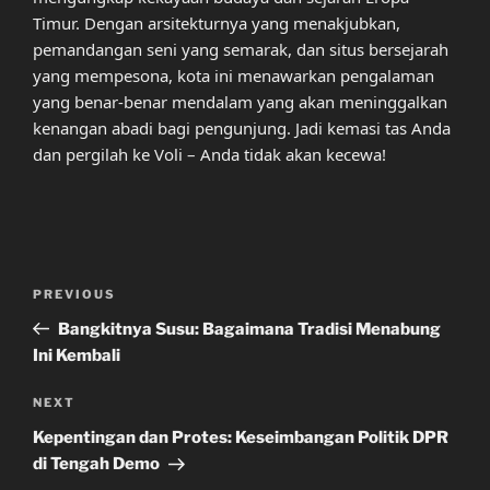
Timur. Dengan arsitekturnya yang menakjubkan,
pemandangan seni yang semarak, dan situs bersejarah
yang mempesona, kota ini menawarkan pengalaman
yang benar-benar mendalam yang akan meninggalkan
kenangan abadi bagi pengunjung. Jadi kemasi tas Anda
dan pergilah ke Voli – Anda tidak akan kecewa!
Post
Previous
PREVIOUS
navigation
Post
Bangkitnya Susu: Bagaimana Tradisi Menabung
Ini Kembali
Next
NEXT
Post
Kepentingan dan Protes: Keseimbangan Politik DPR
di Tengah Demo