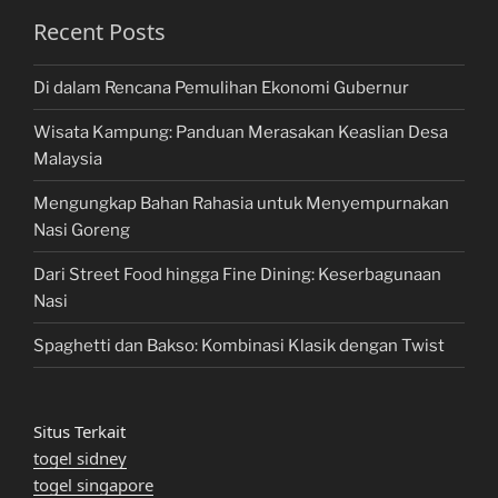
Recent Posts
Di dalam Rencana Pemulihan Ekonomi Gubernur
Wisata Kampung: Panduan Merasakan Keaslian Desa
Malaysia
Mengungkap Bahan Rahasia untuk Menyempurnakan
Nasi Goreng
Dari Street Food hingga Fine Dining: Keserbagunaan
Nasi
Spaghetti dan Bakso: Kombinasi Klasik dengan Twist
Situs Terkait
togel sidney
togel singapore