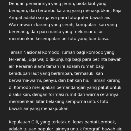
Dengan perairannya yang jernih, biota laut yang
beragam, dan terumbu karang yang menakjubkan, Raja
Ampat adalah surganya para fotografer bawah air.
Warna-warni karang yang cerah, kumpulan ikan yang
berenang, dan pari manta yang meluncur di air
memberikan kesempatan berfoto yang luar biasa.
Taman Nasional Komodo, rumah bagi komodo yang
terkenal, juga wajib dikunjungi bagi para pecinta bawah
air. Perairan alami taman ini adalah rumah bagi
kehidupan laut yang berlimpah, termasuk ikan
berwarna-warni, penyu, dan bahkan hiu. Taman karang
di Komodo merupakan pemandangan yang patut untuk
disaksikan, dengan formasi rumit dan warna cerahnya
memberikan latar belakang sempurna untuk foto
bawah air yang menakjubkan.
Kepulauan Gili, yang terletak di lepas pantai Lombok,
adalah tujuan populer lainnya untuk fotografi bawah air.