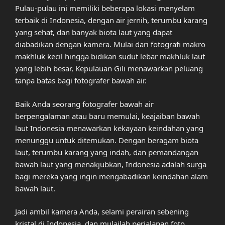
Pulau-pulau ini memiliki beberapa lokasi menyelam
terbaik di Indonesia, dengan air jernih, terumbu karang
yang sehat, dan banyak biota laut yang dapat
diabadikan dengan kamera. Mulai dari fotografi makro
makhluk kecil hingga bidikan sudut lebar makhluk laut
yang lebih besar, Kepulauan Gili menawarkan peluang
tanpa batas bagi fotografer bawah air.
Baik Anda seorang fotografer bawah air
berpengalaman atau baru memulai, keajaiban bawah
laut Indonesia menawarkan kekayaan keindahan yang
menunggu untuk ditemukan. Dengan beragam biota
laut, terumbu karang yang indah, dan pemandangan
bawah laut yang menakjubkan, Indonesia adalah surga
bagi mereka yang ingin mengabadikan keindahan alam
bawah laut.
Jadi ambil kamera Anda, selami perairan sebening
kristal di Indonesia, dan mulailah perjalanan foto