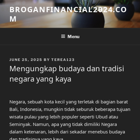
Skip
BROGANFINANCIAL2024.CO
to
M
content
Menu
POSTED
JUNE 25, 2025
BY
TEREA123
ON
Mengungkap budaya dan tradisi
negara yang kaya
Negara, sebuah kota kecil yang terletak di bagian barat
Bali, Indonesia, mungkin tidak seburuk beberapa tujuan
wisata pulau yang lebih populer seperti Ubud atau
Seminyak. Namun, apa yang tidak dimiliki Negara
dalam ketenaran, lebih dari sekadar menebus budaya
dan tradisinya yang kaya.