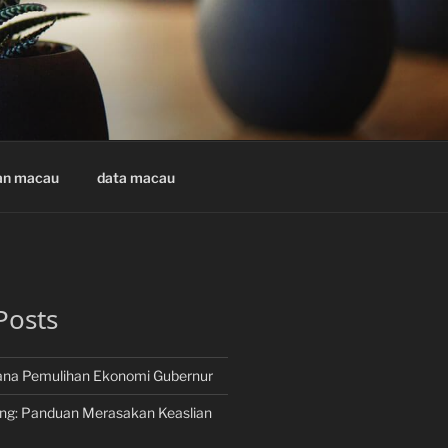
an macau
data macau
Posts
ana Pemulihan Ekonomi Gubernur
g: Panduan Merasakan Keaslian