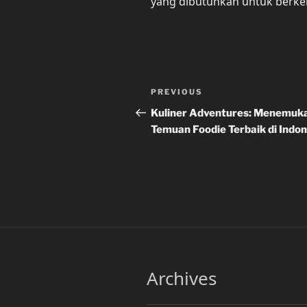
yang dibutuhkan untuk berk
Post
Previous
PREVIOUS
navigation
Post
Kuliner Adventures: Menemuk
Temuan Foodie Terbaik di Indon
Archives