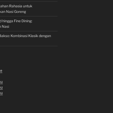
ahan Rahasia untuk
an Nasi Goreng
d hingga Fine Dining:
 Nasi
Bakso: Kombinasi Klasik dengan
re
au
au
au