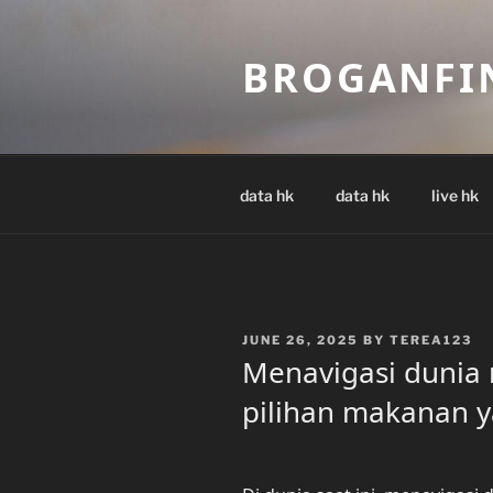
Skip
to
BROGANFI
content
data hk
data hk
live hk
POSTED
JUNE 26, 2025
BY
TEREA123
ON
Menavigasi dunia 
pilihan makanan y