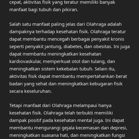
cepat, aktivitas fisik yang teratur memiliki banyak
manfaat bagi tubuh dan pikiran.
Salah satu manfaat paling jelas dari Olahraga adalah
dampaknya terhadap kesehatan fisik. Olahraga teratur
dapat membantu mencegah berbagai penyakit kronis
seperti penyakit jantung, diabetes, dan obesitas. Ini juga
dapat membantu meningkatkan kesehatan
kardiovaskular, memperkuat otot dan tulang, dan
meningkatkan sistem kekebalan tubuh. Selain itu,
aktivitas fisik dapat membantu mempertahankan berat
badan yang sehat dan meningkatkan kebugaran fisik
secara keseluruhan.
Tetapi manfaat dari Olahraga melampaui hanya
kesehatan fisik. Olahraga telah terbukti memiliki
dampak positif pada kesehatan mental juga. Ini dapat
membantu mengurangi gejala kecemasan dan depresi,
meningkatkan suasana hati, dan meningkatkan fungsi