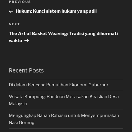
Previous
PREVIOUS
navigation
Post
Hukum: Kunci sistem hukum yang adil
Next
NEXT
Post
The Art of Basket Weaving: Tradisi yang dihormati
waktu
Recent Posts
Di dalam Rencana Pemulihan Ekonomi Gubernur
Wisata Kampung: Panduan Merasakan Keaslian Desa
Malaysia
Mengungkap Bahan Rahasia untuk Menyempurnakan
Nasi Goreng