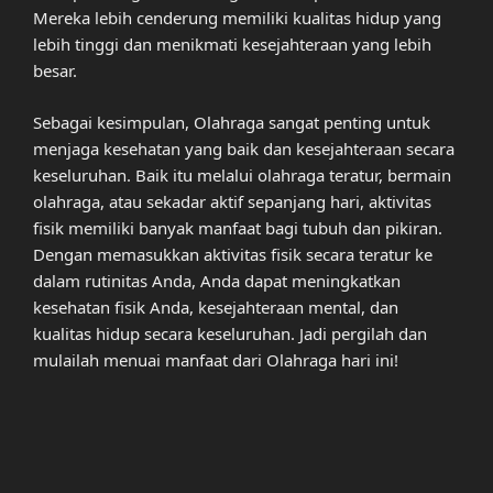
Mereka lebih cenderung memiliki kualitas hidup yang
lebih tinggi dan menikmati kesejahteraan yang lebih
besar.
Sebagai kesimpulan, Olahraga sangat penting untuk
menjaga kesehatan yang baik dan kesejahteraan secara
keseluruhan. Baik itu melalui olahraga teratur, bermain
olahraga, atau sekadar aktif sepanjang hari, aktivitas
fisik memiliki banyak manfaat bagi tubuh dan pikiran.
Dengan memasukkan aktivitas fisik secara teratur ke
dalam rutinitas Anda, Anda dapat meningkatkan
kesehatan fisik Anda, kesejahteraan mental, dan
kualitas hidup secara keseluruhan. Jadi pergilah dan
mulailah menuai manfaat dari Olahraga hari ini!
Post