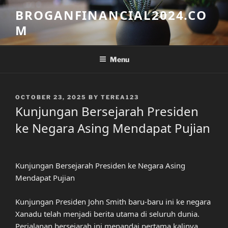
Skip
BROGANFINANCIAL2024.CO
to
M
content
Menu
POSTED
OCTOBER 23, 2025
BY
TEREA123
ON
Kunjungan Bersejarah Presiden
ke Negara Asing Mendapat Pujian
Kunjungan Bersejarah Presiden ke Negara Asing
Mendapat Pujian
Kunjungan Presiden John Smith baru-baru ini ke negara
Xanadu telah menjadi berita utama di seluruh dunia.
Perjalanan bersejarah ini menandai pertama kalinya