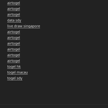
airtogel
airtogel
airtogel
data sdy
live draw singapore
airtogel
airtogel
airtogel
airtogel
airtogel
airtogel
togel hk
togel macau
togel sdy