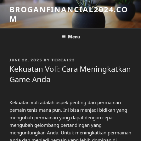
Skip
BROGANFINANCIAL2024.CO
to
M
content
Menu
POSTED
JUNE 22, 2025
BY
TEREA123
ON
Kekuatan Voli: Cara Meningkatkan
Game Anda
Kekuatan voli adalah aspek penting dari permainan
pemain tenis mana pun. Ini bisa menjadi bidikan yang
mengubah permainan yang dapat dengan cepat
mengubah gelombang pertandingan yang
menguntungkan Anda. Untuk meningkatkan permainan
Anda dan menjadi pemain yang lebih dominan di