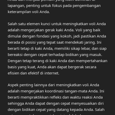
lapangan, penting untuk fokus pada pengembangan
keterampilan voli Anda.
Salah satu elemen kunci untuk meningkatkan voli Anda
adalah mengerjakan gerak kaki Anda. Voli yang baik
dimulai dengan fondasi yang kokoh, jadi pastikan Anda
berada di posisi yang tepat saat mendekati jaring. Ini
berarti tetap di kaki Anda, memiliki sikap lebar, dan siap
bereaksi dengan cepat terhadap bidikan yang masuk.
Dengan tetap terang di kaki Anda dan mempertahankan
basis yang kuat, Anda akan dapat bergerak secara
efisien dan efektif di internet.
Aspek penting lainnya dari meningkatkan voli Anda
adalah mengerjakan koordinasi tangan-mata Anda. Ini
berarti mempraktikkan refleks dan waktu reaksi Anda
sehingga Anda dapat dengan cepat menyesuaikan diri
dengan bidikan cepat yang datang kepada Anda. Salah