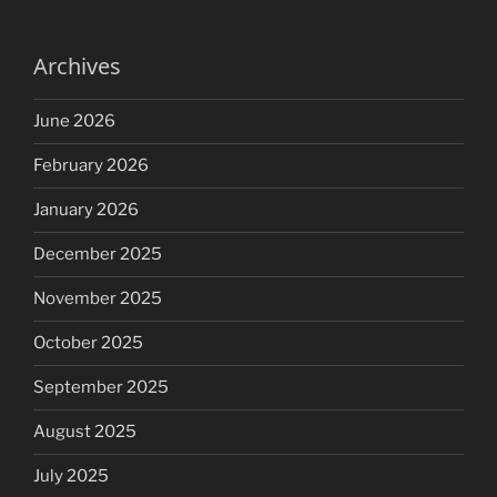
Archives
June 2026
February 2026
January 2026
December 2025
November 2025
October 2025
September 2025
August 2025
July 2025