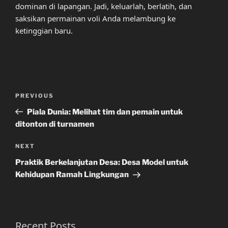
dominan di lapangan. Jadi, keluarlah, berlatih, dan
saksikan permainan voli Anda melambung ke
ketinggian baru.
Post
Previous
PREVIOUS
navigation
Post
Piala Dunia: Melihat tim dan pemain untuk
ditonton di turnamen
Next
NEXT
Post
Praktik Berkelanjutan Desa: Desa Model untuk
Kehidupan Ramah Lingkungan
Recent Posts