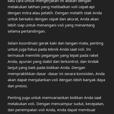
satu cara untuk mengerjakan ini adalah dengan
melakukan latihan yang melibatkan voli cepat-api
dengan mitra atau pelatih. Dengan melatih otak Anda
untuk bereaksi dengan cepat dan akurat, Anda akan
lebih siap untuk menangani voli yang menantang
selama pertandingan.
Selain koordinasi gerak kaki dan tangan-mata, penting
untuk juga fokus pada teknik Anda saat voli. Ini
termasuk memiliki pegangan yang tepat pada raket
Anda, ayunan yang stabil dan terkontrol, dan tindak
lanjut yang baik pada bidikan Anda. Dengan
mempraktikkan dasar -dasar ini secara konsisten, Anda
akan dapat menjalankan voli dengan lebih banyak daya
dan presisi.
Penting juga untuk memvariasikan bidikan Anda saat
melakukan voli. Dengan mencampur sudut, kecepatan,
dan penempatan voli Anda, Anda dapat membuat