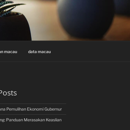
an macau
data macau
Posts
ana Pemulihan Ekonomi Gubernur
g: Panduan Merasakan Keaslian