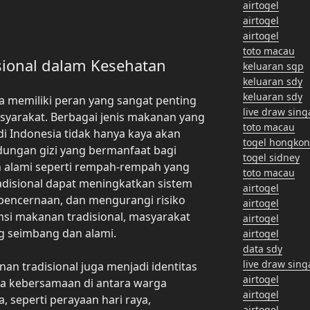
airtogel
airtogel
airtogel
toto macau
sional dalam Kesehatan
keluaran sgp
keluaran sdy
keluaran sdy
a memiliki peran yang sangat penting
live draw sin
yarakat. Berbagai jenis makanan yang
toto macau
di Indonesia tidak hanya kaya akan
togel hongko
ndungan gizi yang bermanfaat bagi
togel sidney
n alami seperti rempah-rempah yang
toto macau
disional dapat meningkatkan sistem
airtogel
encernaan, dan mengurangi risiko
airtogel
i makanan tradisional, masyarakat
airtogel
g seimbang dan alami.
airtogel
data sdy
live draw sin
an tradisional juga menjadi identitas
airtogel
a kebersamaan di antara warga
airtogel
 seperti perayaan hari raya,
airtogel