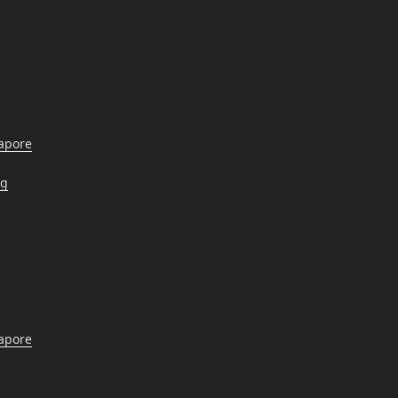
gapore
ng
gapore