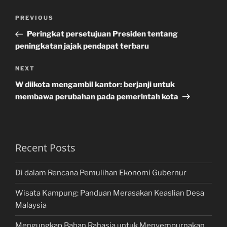
Post
Previous
PREVIOUS
navigation
Post
Peringkat persetujuan Presiden tentang
peningkatan jajak pendapat terbaru
Next
NEXT
Post
W diikota mengambil kantor: berjanji untuk
membawa perubahan pada pemerintah kota
Recent Posts
Di dalam Rencana Pemulihan Ekonomi Gubernur
Wisata Kampung: Panduan Merasakan Keaslian Desa
Malaysia
Mengungkap Bahan Rahasia untuk Menyempurnakan