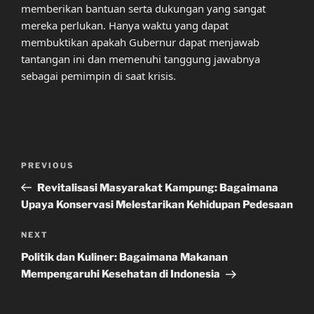
memberikan bantuan serta dukungan yang sangat
mereka perlukan. Hanya waktu yang dapat
membuktikan apakah Gubernur dapat menjawab
tantangan ini dan memenuhi tanggung jawabnya
sebagai pemimpin di saat krisis.
Post
Previous
PREVIOUS
navigation
Post
Revitalisasi Masyarakat Kampung: Bagaimana
Upaya Konservasi Melestarikan Kehidupan Pedesaan
Next
NEXT
Post
Politik dan Kuliner: Bagaimana Makanan
Mempengaruhi Kesehatan di Indonesia