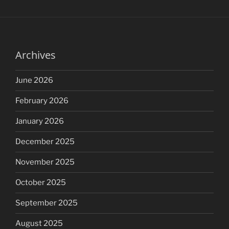
Archives
June 2026
February 2026
January 2026
December 2025
November 2025
October 2025
September 2025
August 2025