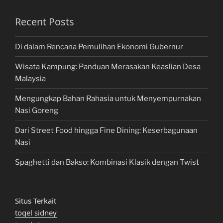
Recent Posts
Di dalam Rencana Pemulihan Ekonomi Gubernur
Wisata Kampung: Panduan Merasakan Keaslian Desa
Malaysia
Mengungkap Bahan Rahasia untuk Menyempurnakan
Nasi Goreng
Dari Street Food hingga Fine Dining: Keserbagunaan
Nasi
Spaghetti dan Bakso: Kombinasi Klasik dengan Twist
Situs Terkait
togel sidney