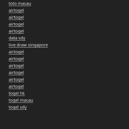
toto macau
airtogel
airtogel
airtogel
airtogel
data sdy
live draw singapore
airtogel
airtogel
airtogel
airtogel
airtogel
airtogel
togel hk
togel macau
togel sdy