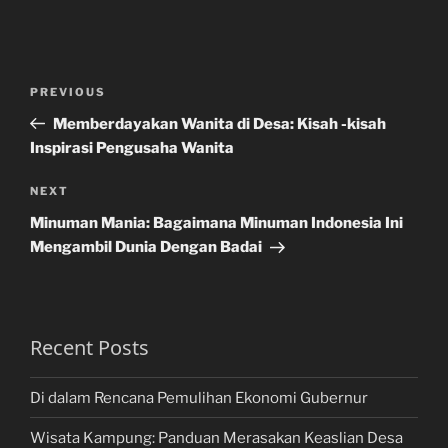
Post
Previous
PREVIOUS
navigation
Post
Memberdayakan Wanita di Desa: Kisah -kisah
Inspirasi Pengusaha Wanita
Next
NEXT
Post
Minuman Mania: Bagaimana Minuman Indonesia Ini
Mengambil Dunia Dengan Badai
Recent Posts
Di dalam Rencana Pemulihan Ekonomi Gubernur
Wisata Kampung: Panduan Merasakan Keaslian Desa