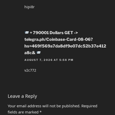
hipi8r
+ 790001 Dollars GET ->
telegra.ph/Coinbase-Card-08-06?
hs=469f569a7da8df9e07dc52b37e412
a8c&
AUGUST 7, 2026 AT 5:58 PM
v2c772
Leave a Reply
Your email address will not be published.
Required
fields are marked
*