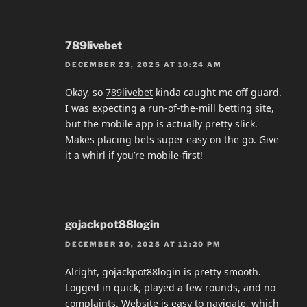
789livebet
DECEMBER 23, 2025 AT 10:24 AM
Okay, so
789livebet
kinda caught me off guard.
I was expecting a run-of-the-mill betting site,
but the mobile app is actually pretty slick.
Makes placing bets super easy on the go. Give
it a whirl if you’re mobile-first!
gojackpot88login
DECEMBER 30, 2025 AT 12:20 PM
Alright, gojackpot88login is pretty smooth.
Logged in quick, played a few rounds, and no
complaints. Website is easy to navigate, which