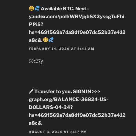
Available BTC. Next -
yandex.com/poll/WRVjqbSX2yscgTuFhi
PPi5?
hs=469f569a7da8df9e07dc52b37e412
a8c&
FEBRUARY 14, 2026 AT 5:43 AM
98c27y
🖊 Transfer to you. SIGN IN >>>
graph.org/BALANCE-36824-US-
DOLLARS-04-24?
hs=469f569a7da8df9e07dc52b37e412
a8c&
AUGUST 3, 2026 AT 8:37 PM