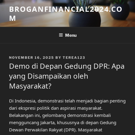
Skip
BROGANFINANCIAL2024.CO
to
M
content
Menu
POSTED
NOVEMBER 16, 2025
BY
TEREA123
ON
Demo di Depan Gedung DPR: Apa
yang Disampaikan oleh
Masyarakat?
Di Indonesia, demonstrasi telah menjadi bagian penting
dari ekspresi politik dan aspirasi masyarakat.
Belakangan ini, gelombang demonstrasi kembali
mengguncang Jakarta, khususnya di depan Gedung
Dewan Perwakilan Rakyat (DPR). Masyarakat