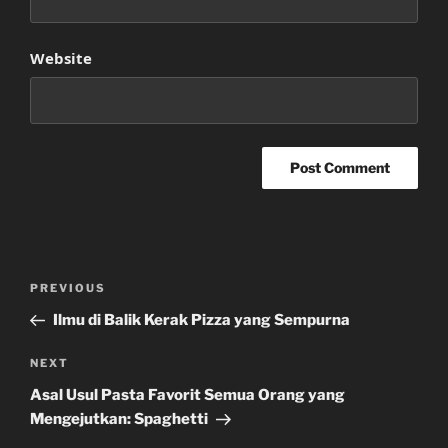
Website
Post
Previous
PREVIOUS
navigation
Post
Ilmu di Balik Kerak Pizza yang Sempurna
Next
NEXT
Post
Asal Usul Pasta Favorit Semua Orang yang
Mengejutkan: Spaghetti