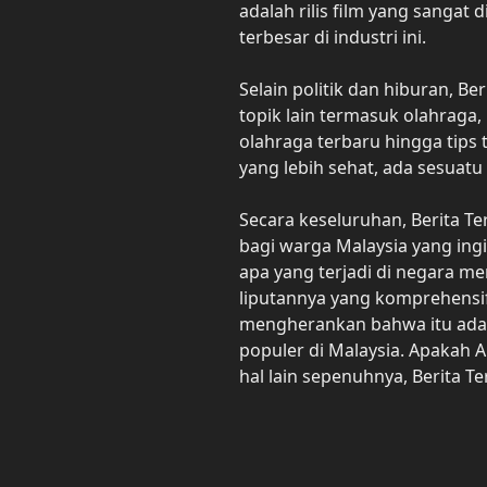
adalah rilis film yang sangat
terbesar di industri ini.
Selain politik dan hiburan, Be
topik lain termasuk olahraga, 
olahraga terbaru hingga tips 
yang lebih sehat, ada sesuatu
Secara keseluruhan, Berita T
bagi warga Malaysia yang ing
apa yang terjadi di negara m
liputannya yang komprehensif
mengherankan bahwa itu adala
populer di Malaysia. Apakah An
hal lain sepenuhnya, Berita Ter