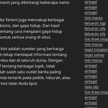
airtogel
 dinanti yang dibintangi beberapa nama
airtogel
airtogel
toto macau
rita Terkini juga mencakup berbagai
keluaran sgp
bisnis, dan gaya hidup. Dari hasil
keluaran sdy
tentang cara menjalani gaya hidup
keluaran sdy
 untuk semua orang di situs.
live draw sin
toto macau
erkini adalah sumber yang berharga
togel hongko
in tetap mendapat informasi tentang
togel sidney
ereka dan di seluruh dunia. Dengan
toto macau
airtogel
 tentang berbagai topik, tidak
airtogel
h salah satu outlet berita paling
airtogel
da tertarik pada politik, hiburan, atau
airtogel
kini telah Anda liput.
data sdy
live draw sin
airtogel
airtogel
airtogel