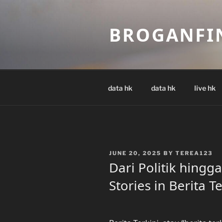
Skip
to
BROGANFI
content
data hk
data hk
live hk
POSTED
JUNE 20, 2025
BY
TEREA123
ON
Dari Politik hingg
Stories in Berita Te