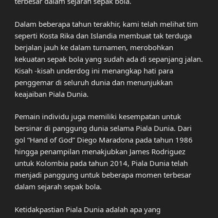
terbesar dalam sejarah sepak bola.
Dalam beberapa tahun terakhir, kami telah melihat tim
seperti Kosta Rika dan Islandia membuat tak terduga
berjalan jauh ke dalam turnamen, merobohkan
kekuatan sepak bola yang sudah ada di sepanjang jalan.
Kisah -kisah underdog ini menangkap hati para
penggemar di seluruh dunia dan menunjukkan
keajaiban Piala Dunia.
Pemain individu juga memiliki kesempatan untuk
bersinar di panggung dunia selama Piala Dunia. Dari
gol “Hand of God” Diego Maradona pada tahun 1986
hingga penampilan menakjubkan James Rodriguez
untuk Kolombia pada tahun 2014, Piala Dunia telah
menjadi panggung untuk beberapa momen terbesar
dalam sejarah sepak bola.
Ketidakpastian Piala Dunia adalah apa yang