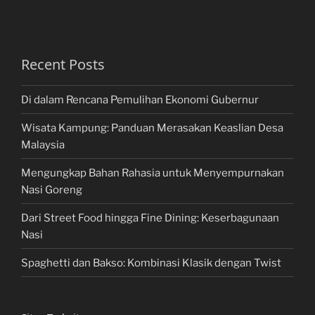
Recent Posts
Di dalam Rencana Pemulihan Ekonomi Gubernur
Wisata Kampung: Panduan Merasakan Keaslian Desa
Malaysia
Mengungkap Bahan Rahasia untuk Menyempurnakan
Nasi Goreng
Dari Street Food hingga Fine Dining: Keserbagunaan
Nasi
Spaghetti dan Bakso: Kombinasi Klasik dengan Twist