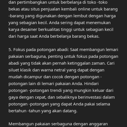
dan pertimbangkan untuk berbelanja di toko -toko
bekas atau situs penjualan kembali online untuk barang
-barang yang digunakan dengan lembut dengan harga
yang sebagian kecil. Anda sering dapat menemukan
karya desainer berkualitas tinggi untuk sebagian kecil
dari harga saat Anda berbelanja barang bekas.
5. Fokus pada potongan abadi: Saat membangun lemari
pakaian serbaguna, penting untuk fokus pada potongan
abadi yang tidak akan pernah ketinggalan zaman. Cari
siluet klasik dan warna netral yang dapat dengan
mudah dicampur dan cocok dengan potongan -
potongan lain di lemari pakaian Anda. Hindari
potongan -potongan trendi yang mungkin keluar dari
gaya dengan cepat, dan sebaliknya berinvestasi dalam
potongan -potongan yang dapat Anda pakai selama
bertahun -tahun yang akan datang.
Membangun pakaian serbaguna dengan anggaran