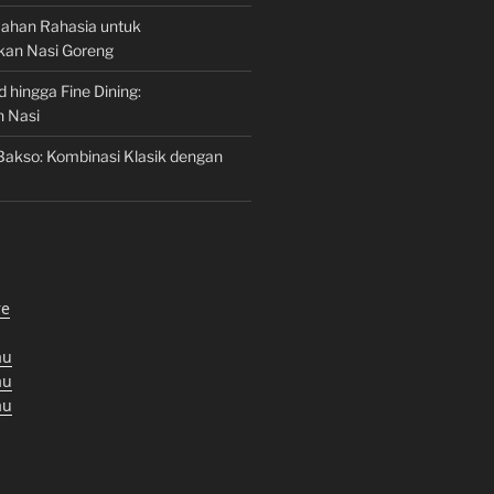
ahan Rahasia untuk
an Nasi Goreng
d hingga Fine Dining:
 Nasi
Bakso: Kombinasi Klasik dengan
re
au
au
au