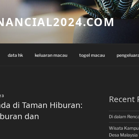
NANCIAL2024.COM
data hk
keluaran macau
togel macau
pengeluar
Recent 
23
da di Taman Hiburan:
buran dan
Di dalam Renc
Wisata Kampun
Desa Malaysia