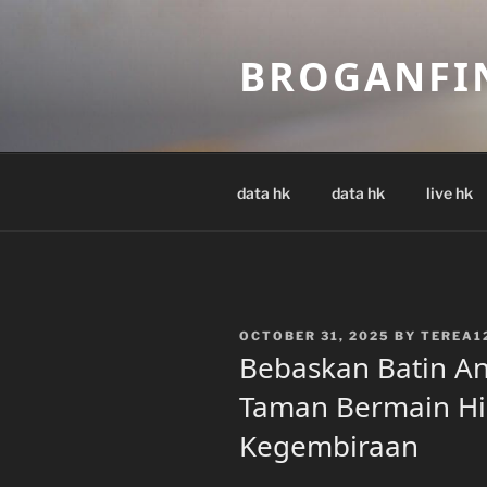
Skip
to
BROGANFI
content
data hk
data hk
live hk
POSTED
OCTOBER 31, 2025
BY
TEREA1
ON
Bebaskan Batin An
Taman Bermain Hi
Kegembiraan