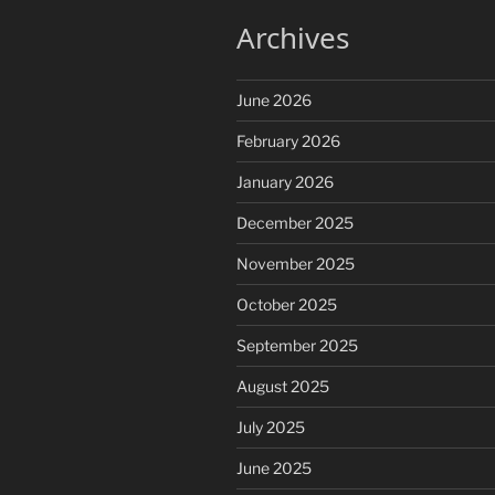
Archives
June 2026
February 2026
January 2026
December 2025
November 2025
October 2025
September 2025
August 2025
July 2025
June 2025