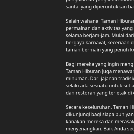
santai yang diperuntukkan bag
Selain wahana, Taman Hibur
permainan dan aktivitas yan
selama berjam-jam. Mulai dar
bergaya karnaval, keceriaan 
taman bermain yang penuh ke
Bagi mereka yang ingin mengi
Taman Hiburan juga menawar
minuman. Dari jajanan tradisi
selalu ada sesuatu untuk seti
dan restoran yang terletak di
Secara keseluruhan, Taman Hi
dikunjungi bagi siapa pun yan
kanakan mereka dan merasak
menyenangkan. Baik Anda seo