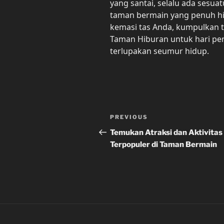
yang santai, selalu ada sesua
taman bermain yang penuh hib
kemasi tas Anda, kumpulkan t
Taman Hiburan untuk hari pe
terlupakan seumur hidup.
Post
Previous
PREVIOUS
navigation
Post
Temukan Atraksi dan Aktivitas
Terpopuler di Taman Bermain