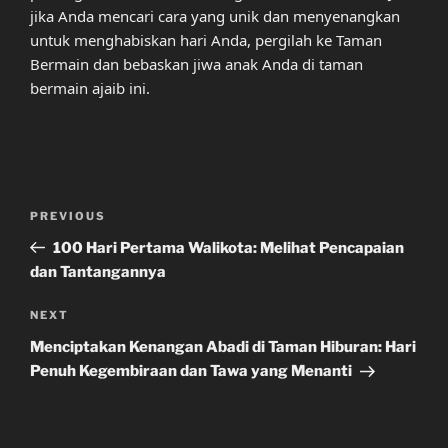
jika Anda mencari cara yang unik dan menyenangkan
untuk menghabiskan hari Anda, pergilah ke Taman
Bermain dan bebaskan jiwa anak Anda di taman
bermain ajaib ini.
Post
Previous
PREVIOUS
navigation
Post
100 Hari Pertama Walikota: Melihat Pencapaian
dan Tantangannya
Next
NEXT
Post
Menciptakan Kenangan Abadi di Taman Hiburan: Hari
Penuh Kegembiraan dan Tawa yang Menanti