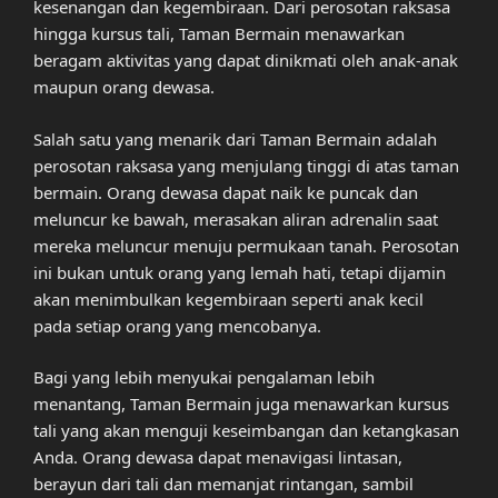
kesenangan dan kegembiraan. Dari perosotan raksasa
hingga kursus tali, Taman Bermain menawarkan
beragam aktivitas yang dapat dinikmati oleh anak-anak
maupun orang dewasa.
Salah satu yang menarik dari Taman Bermain adalah
perosotan raksasa yang menjulang tinggi di atas taman
bermain. Orang dewasa dapat naik ke puncak dan
meluncur ke bawah, merasakan aliran adrenalin saat
mereka meluncur menuju permukaan tanah. Perosotan
ini bukan untuk orang yang lemah hati, tetapi dijamin
akan menimbulkan kegembiraan seperti anak kecil
pada setiap orang yang mencobanya.
Bagi yang lebih menyukai pengalaman lebih
menantang, Taman Bermain juga menawarkan kursus
tali yang akan menguji keseimbangan dan ketangkasan
Anda. Orang dewasa dapat menavigasi lintasan,
berayun dari tali dan memanjat rintangan, sambil