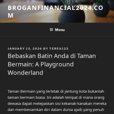
Skip
BROGANFINANCIAL2024.CO
to
M
content
Menu
POSTED
JANUARY 13, 2026
BY
TEREA123
ON
Bebaskan Batin Anda di Taman
Bermain: A Playground
Wonderland
Taman Bermain yang terletak di jantung kota bukanlah
taman bermain biasa. Ini adalah tempat di mana orang
dewasa dapat melepaskan sisi kekanak-kanakan mereka
dan membenamkan diri dalam dunia ajaib yang penuh