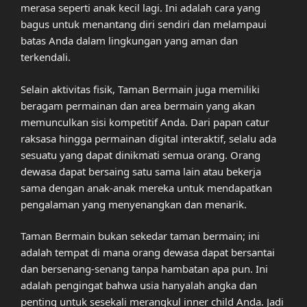
merasa seperti anak kecil lagi. Ini adalah cara yang
bagus untuk menantang diri sendiri dan melampaui
batas Anda dalam lingkungan yang aman dan
terkendali.
Selain aktivitas fisik, Taman Bermain juga memiliki
beragam permainan dan area bermain yang akan
memunculkan sisi kompetitif Anda. Dari papan catur
raksasa hingga permainan digital interaktif, selalu ada
sesuatu yang dapat dinikmati semua orang. Orang
dewasa dapat bersaing satu sama lain atau bekerja
sama dengan anak-anak mereka untuk mendapatkan
pengalaman yang menyenangkan dan menarik.
Taman Bermain bukan sekedar taman bermain; ini
adalah tempat di mana orang dewasa dapat bersantai
dan bersenang-senang tanpa hambatan apa pun. Ini
adalah pengingat bahwa usia hanyalah angka dan
penting untuk sesekali merangkul inner child Anda. Jadi