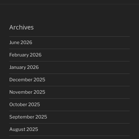
Archives
June 2026
February 2026
January 2026
December 2025
November 2025
October 2025
September 2025
August 2025