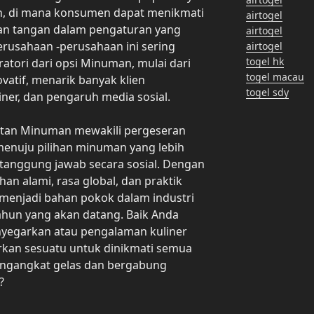
n, di mana konsumen dapat menikmati
airtogel
an tangan dalam pengaturan yang
airtogel
erusahaan -perusahaan ini sering
airtogel
togel hk
tori dari opsi Minuman, mulai dari
togel macau
novatif, menarik banyak klien
togel sdy
iner, dan pengaruh media sosial.
itan Minuman mewakili pergeseran
enuju pilihan minuman yang lebih
rtanggung jawab secara sosial. Dengan
an alami, rasa global, dan praktik
 menjadi bahan pokok dalam industri
hun yang akan datang. Baik Anda
yegarkan atau pengalaman kuliner
kan sesuatu untuk dinikmati semua
engangkat gelas dan bergabung
?