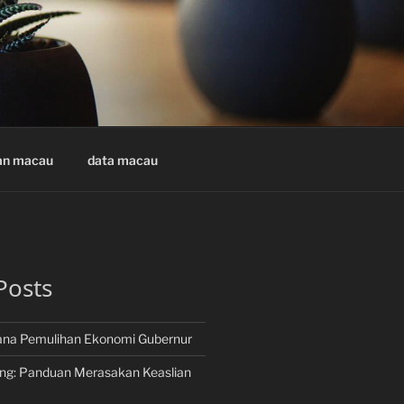
an macau
data macau
Posts
ana Pemulihan Ekonomi Gubernur
g: Panduan Merasakan Keaslian