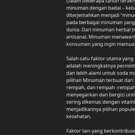
Dalam beberapa tahun terakhi
minuman dengan badai – keban
diterjemahkan menjadi “minu
pada berbagai minuman yang 
dunia. Dari minuman herbal t
artisanal, Minuman menawarka
konsumen yang ingin memuas
Salah satu faktor utama ya
adalah meningkatnya perminta
dan lebih alami untuk soda 
pilihan Minuman terbuat dari
rempah, dan rempah -rempah,
menyegarkan dan bergizi unt
sering dikemas dengan vitamin
menjadikannya pilihan popul
kesehatan.
Faktor lain yang berkontribu