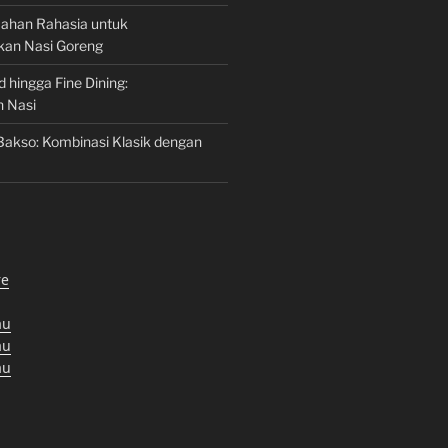
ahan Rahasia untuk
an Nasi Goreng
d hingga Fine Dining:
 Nasi
Bakso: Kombinasi Klasik dengan
re
au
au
au