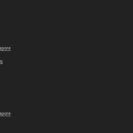
gapore
ng
gapore