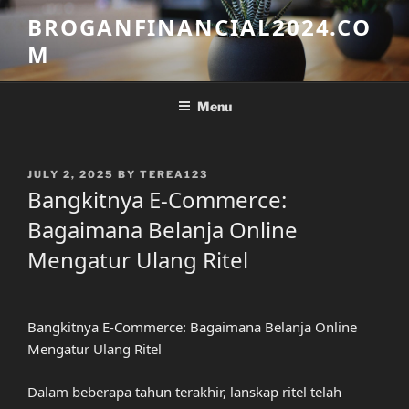
Skip
BROGANFINANCIAL2024.CO
to
M
content
Menu
POSTED
JULY 2, 2025
BY
TEREA123
ON
Bangkitnya E-Commerce:
Bagaimana Belanja Online
Mengatur Ulang Ritel
Bangkitnya E-Commerce: Bagaimana Belanja Online
Mengatur Ulang Ritel
Dalam beberapa tahun terakhir, lanskap ritel telah