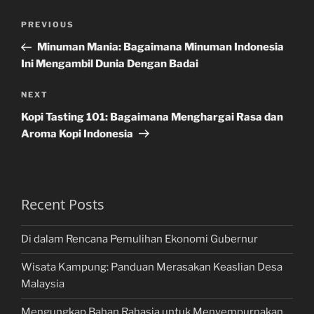
Post
Previous
PREVIOUS
navigation
Post
Minuman Mania: Bagaimana Minuman Indonesia
Ini Mengambil Dunia Dengan Badai
Next
NEXT
Post
Kopi Tasting 101: Bagaimana Menghargai Rasa dan
Aroma Kopi Indonesia
Recent Posts
Di dalam Rencana Pemulihan Ekonomi Gubernur
Wisata Kampung: Panduan Merasakan Keaslian Desa
Malaysia
Mengungkap Bahan Rahasia untuk Menyempurnakan