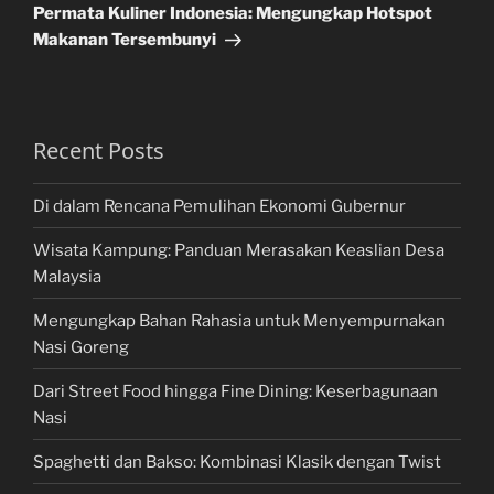
Post
Permata Kuliner Indonesia: Mengungkap Hotspot
Makanan Tersembunyi
Recent Posts
Di dalam Rencana Pemulihan Ekonomi Gubernur
Wisata Kampung: Panduan Merasakan Keaslian Desa
Malaysia
Mengungkap Bahan Rahasia untuk Menyempurnakan
Nasi Goreng
Dari Street Food hingga Fine Dining: Keserbagunaan
Nasi
Spaghetti dan Bakso: Kombinasi Klasik dengan Twist