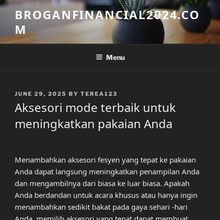
Skip
BROGANFINANCIAL2024.CO
to
M
content
Menu
POSTED
JUNE 29, 2025
BY
TEREA123
ON
Aksesori mode terbaik untuk
meningkatkan pakaian Anda
Menambahkan aksesori fesyen yang tepat ke pakaian
Anda dapat langsung meningkatkan penampilan Anda
dan mengambilnya dari biasa ke luar biasa. Apakah
Anda berdandan untuk acara khusus atau hanya ingin
menambahkan sedikit bakat pada gaya sehari -hari
Anda, memilih aksesori yang tepat dapat membuat